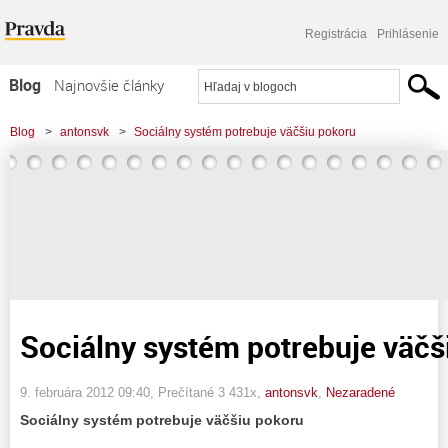
Registrácia
Prihlásenie
Blog
Najnovšie články
Najčítanejšie články
Blog
>
antonsvk
>
Sociálny systém potrebuje väčšiu pokoru
Najkomentovanejšie články
Zoznam blogov
Komerčné blogy
Sociálny systém potrebuje väčš
9. februára 2012 09:40
, Prečítané 3 431x,
antonsvk
,
Nezaradené
Sociálny systém potrebuje väčšiu pokoru