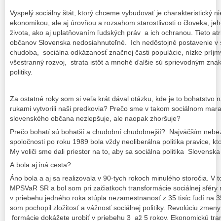
Vyspelý sociálny štát, ktorý chceme vybudovať je charakteristický n
ekonomikou, ale aj úrovňou a rozsahom starostlivosti o človeka, jeh
života, ako aj uplatňovaním ľudských práv a ich ochranou. Tieto atr
občanov Slovenska nedosiahnuteľné. Ich nedôstojné postavenie v s
chudoba, sociálna odkázanosť značnej časti populácie, nízke príjmy
všestranný rozvoj, strata istôt a mnohé ďalšie sú sprievodným zna
politiky.
Za ostatné roky som si veľa krát dával otázku, kde je to bohatstvo n
rukami vytvorili naši predkovia? Prečo sme v takom sociálnom mara
slovenského občana nezlepšuje, ale naopak zhoršuje?
Prečo bohatí sú bohatší a chudobní chudobnejší? Najväčším nebe
spoločnosti po roku 1989 bola vždy neoliberálna politika pravice, kto
My voliči sme dali priestor na to, aby sa sociálna politika Slovenska
A bola aj iná cesta?
Áno bola a aj sa realizovala v 90-tych rokoch minulého storočia. V
MPSVaR SR a bol som pri začiatkoch transformácie sociálnej sféry
v priebehu jedného roka stúpla nezamestnanosť z 35 tisíc ľudí na 
som pochopil zložitosť a vážnosť sociálnej politiky. Revolúciu zme
formácie dokážete urobiť v priebehu 3 až 5 rokov. Ekonomickú tra