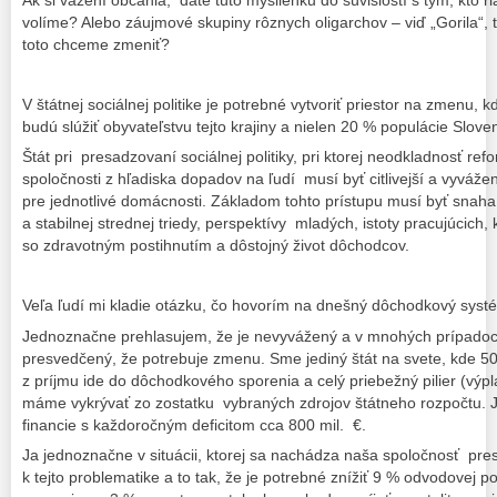
volíme? Alebo záujmové skupiny rôznych oligarchov – viď „Gorila“, t
toto chceme zmeniť?
V štátnej sociálnej politike je potrebné vytvoriť priestor na zmenu, 
budú slúžiť obyvateľstvu tejto krajiny a nielen 20 % populácie Slove
Štát pri presadzovaní sociálnej politiky, pri ktorej neodkladnosť refo
spoločnosti z hľadiska dopadov na ľudí musí byť citlivejší a vyváže
pre jednotlivé domácnosti. Základom tohto prístupu musí byť snaha 
a stabilnej strednej triedy, perspektívy mladých, istoty pracujúcich,
so zdravotným postihnutím a dôstojný život dôchodcov.
Veľa ľudí mi kladie otázku, čo hovorím na dnešný dôchodkový syst
Jednoznačne prehlasujem, že je nevyvážený a v mnohých prípadoc
presvedčený, že potrebuje zmenu. Sme jediný štát na svete, kde
z príjmu ide do dôchodkového sporenia a celý priebežný pilier (vý
máme vykrývať zo zostatku vybraných zdrojov štátneho rozpočtu. J
financie s každoročným deficitom cca 800 mil. €.
Ja jednoznačne v situácii, ktorej sa nachádza naša spoločnosť pre
k tejto problematike a to tak, že je potrebné znížiť 9 % odvodovej 