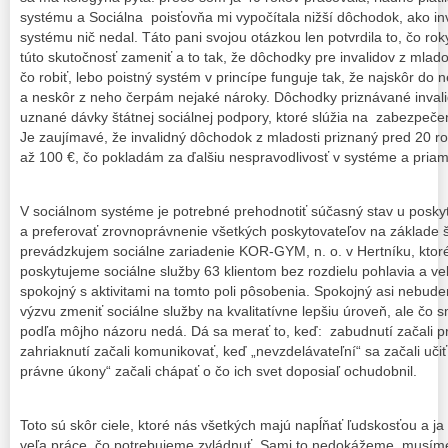
systému a Sociálna poisťovňa mi vypočítala nižší dôchodok, ako inva
systému nič nedal. Táto pani svojou otázkou len potvrdila to, čo ro
túto skutočnosť zameniť a to tak, že dôchodky pre invalidov z mla
čo robiť, lebo poistný systém v princípe funguje tak, že najskôr do
a neskôr z neho čerpám nejaké nároky. Dôchodky priznávané inval
uznané dávky štátnej sociálnej podpory, ktoré slúžia na zabezpeč
Je zaujímavé, že invalidný dôchodok z mladosti priznaný pred 20 r
až 100 €, čo pokladám za ďalšiu nespravodlivosť v systéme a priam
V sociálnom systéme je potrebné prehodnotiť súčasný stav u poskyt
a preferovať zrovnoprávnenie všetkých poskytovateľov na základe 
prevádzkujem sociálne zariadenie KOR-GYM, n. o. v Hertníku, kto
poskytujeme sociálne služby 63 klientom bez rozdielu pohlavia a vek
spokojný s aktivitami na tomto poli pôsobenia. Spokojný asi nebude
výzvu zmeniť sociálne služby na kvalitatívne lepšiu úroveň, ale čo s
podľa môjho názoru nedá. Dá sa merať to, keď: zabudnutí začali pr
zahriaknutí začali komunikovať, keď „nevzdelávateľní“ sa začali učiť
právne úkony“ začali chápať o čo ich svet doposiaľ ochudobnil.
Toto sú skôr ciele, ktoré nás všetkých majú napĺňať ľudskosťou a ja 
veľa práce, čo potrebujeme zvládnuť. Sami to nedokážeme, musíme 