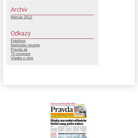
Archív
február 2012
Odkazy
Fotoblog
Najlepšie recepty
Pravda.sk
TV program
Všetko o víne