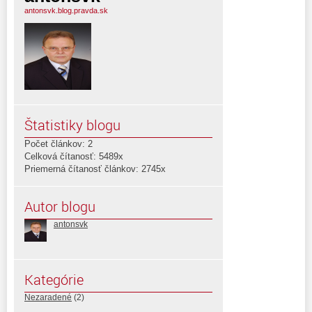
antonsvk.blog.pravda.sk
Štatistiky blogu
Počet článkov: 2
Celková čítanosť: 5489x
Priemerná čítanosť článkov: 2745x
Autor blogu
antonsvk
Kategórie
Nezaradené
(2)