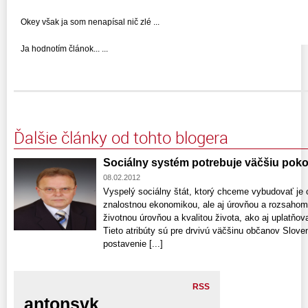
Okey však ja som nenapísal nič zlé ...
Ja hodnotím článok... ...
Ďalšie články od tohto blogera
Sociálny systém potrebuje väčšiu pok
08.02.2012
Vyspelý sociálny štát, ktorý chceme vybudovať je c
znalostnou ekonomikou, ale aj úrovňou a rozsahom s
životnou úrovňou a kvalitou života, ako aj uplatňo
Tieto atribúty sú pre drvivú väčšinu občanov Slov
postavenie [...]
RSS
antonsvk