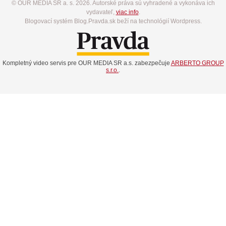
© OUR MEDIA SR a. s. 2026. Autorské práva sú vyhradené a vykonáva ich
vydavateľ,
viac info
.
Blogovací systém Blog.Pravda.sk beží na technológií Wordpress.
Kompletný video servis pre OUR MEDIA SR a.s. zabezpečuje
ARBERTO GROUP
s.r.o.
.