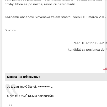
chyby, ktoré sa po nežnej revolúcii nahromadili.
Každému občanovi Slovenska želám šťastnú voľbu 10. marca 2012
S úctou
PaedDr. Anton BLAJSK
kandidát za poslanca do NR SR
So
Debata ( 11 príspevkov )
Je to zaujímavý článok. +++++++ ...
S tým mORAVČÍKOM a holandskými ...
+++ ...