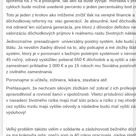
sporenia na 3 % a postupne, tak ako sa bude vyvíjať mortalita v pri
cykloch bude možné uvedené percento o jeden percentuálny bod z
Toto je jeden z krokov ako môžeme znížiť tlak na verejné financie a
dôchodkovej reformy na viac generácií. Je absurdné, keď dôchodko
má odniesť len súčasná generácia, pre ktorú z dôvodov deficitov ne
valorizáciu dôchodkových príjmov k reálnemu rastu životných nákla
Jednoznačne presadzujem univerzálny poistný systém, kde budú za
štátu. Ja nevidím žiadny dôvod na to, aby policajné a iné zložky št
systém, ktorý je v porovnaní s bežným poistným systémom v nerov
45 ročný, zdravý vyslúžilec poberal 650 € dôchodok a aj vyšší a zár
zamestnaní príkladne 1 000 € a po 15 rokoch mu Sociálna poisťovň
z civilného zamestnania.
Porovnajme si učiteľa, inžiniera, lekára, stavbára atď.
Prehlasujem, že nechcem silovým zložkám nič zobrať z ich profesi
spravodlivosť a rovnosť šancí v spoločnosti. Všetci príslušníci silový
v nasadení životného rizika majú mať túto prácu a riziko z nej oho
cez vyššiu mzdu majú vyššie odvody a následne budú mať vyšší zá
výsluhový!
Veľký problém takisto vidím v solidarite a zásluhovosti bežného 
sa ma kolegyňa pýta: prečo som ja 40 rokov pracovala, riadne pla