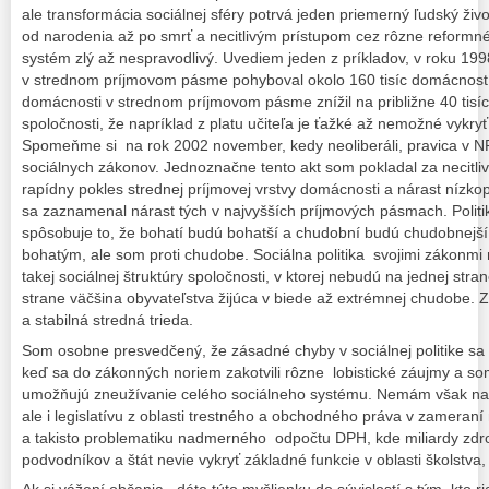
ale transformácia sociálnej sféry potrvá jeden priemerný ľudský živ
od narodenia až po smrť a necitlivým prístupom cez rôzne reformné 
systém zlý až nespravodlivý. Uvediem jeden z príkladov, v roku 19
v strednom príjmovom pásme pohyboval okolo 160 tisíc domácností
domácnosti v strednom príjmovom pásme znížil na približne 40 tisíc
spoločnosti, že napríklad z platu učiteľa je ťažké až nemožné vykr
Spomeňme si na rok 2002 november, kedy neoliberáli, pravica v NR S
sociálnych zákonov. Jednoznačne tento akt som pokladal za necitli
rapídny pokles strednej príjmovej vrstvy domácnosti a nárast nízko
sa zaznamenal nárast tých v najvyšších príjmových pásmach. Polit
spôsobuje to, že bohatí budú bohatší a chudobní budú chudobnejší.
bohatým, ale som proti chudobe. Sociálna politika svojimi zákonmi
takej sociálnej štruktúry spoločnosti, v ktorej nebudú na jednej str
strane väčšina obyvateľstva žijúca v biede až extrémnej chudobe. Z
a stabilná stredná trieda.
Som osobne presvedčený, že zásadné chyby v sociálnej politike sa ur
keď sa do zákonných noriem zakotvili rôzne lobistické záujmy a so
umožňujú zneužívanie celého sociálneho systému. Nemám však na my
ale i legislatívu z oblasti trestného a obchodného práva v zameraní
a takisto problematiku nadmerného odpočtu DPH, kde miliardy zdro
podvodníkov a štát nevie vykryť základné funkcie v oblasti školstva, 
Ak si vážení občania, dáte túto myšlienku do súvislostí s tým, kto riadi