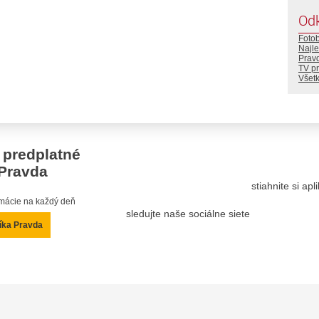
Od
Foto
Najle
Prav
TV p
Všetk
 predplatné
Pravda
stiahnite si ap
ormácie na každý deň
sledujte naše sociálne siete
íka Pravda