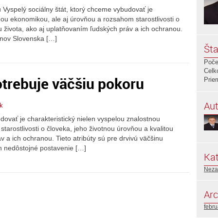
 Vyspelý sociálny štát, ktorý chceme vybudovať je
nou ekonomikou, ale aj úrovňou a rozsahom starostlivosti o
u života, ako aj uplatňovaním ľudských práv a ich ochranou.
čanov Slovenska […]
Šta
Poče
Celk
trebuje väčšiu pokoru
Prie
Aut
k
dovať je charakteristický nielen vyspelou znalostnou
arostlivosti o človeka, jeho životnou úrovňou a kvalitou
v a ich ochranou. Tieto atribúty sú pre drvivú väčšinu
h nedôstojné postavenie […]
Kat
Neza
Arc
febr