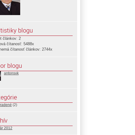
tistiky blogu
t článkov: 2
ová čítanosť: 5488x
merná čítanosť článkov: 2744x
or blogu
antonsvk
egórie
radené
(2)
hív
uár 2012