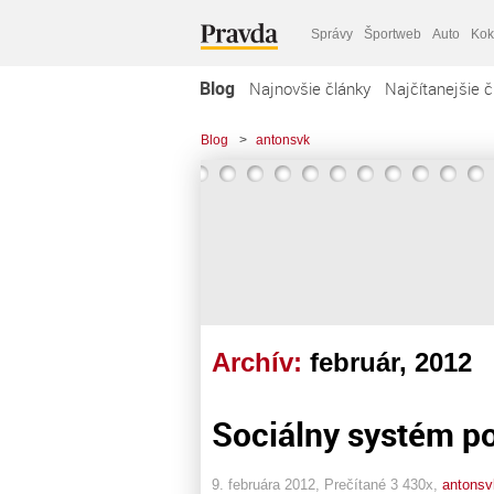
Správy
Športweb
Auto
Kok
Blog
Najnovšie články
Najčítanejšie č
Blog
>
antonsvk
Archív:
február, 2012
Sociálny systém po
9. februára 2012, Prečítané 3 430x,
antonsv