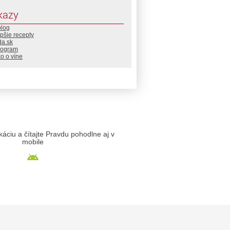
kazy
blog
pšie recepty
da.sk
rogram
o o víne
likáciu a čítajte Pravdu pohodlne aj v
mobile