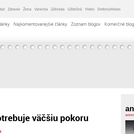
tail
Zdravie
Žena
Varecha
Záhrada
Užitočná
Video
DefenceNews
lánky
Najkomentovanejšie články
Zoznam blogov
Komerčné blog
an
trebuje väčšiu pokoru
anton
k